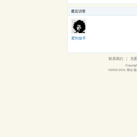
最近访客
爱到放手
联系我们
|
无
Copyrig
©2003-2011
潮汕
版权