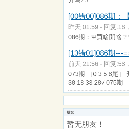
开马25
[00错00]086
昨天 01:59 - 回复:18
086期：Ψ買啥開啥？
[13错01]086期--
前天 21:56 - 回复:58
073期 ［0 3 5 8尾］ 开
38 18 33 28√ 075期 ［
朋友
暂无朋友！