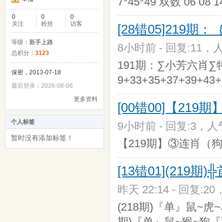
7*45*49 双数 06 08 14
0
0
0
关注
粉丝
访客
[28错05]219期
等级：
新手上路
8小时前 - 回复:11，人
总积分：
3123
191期：∑小芳六肖∑特③⑥
保密，2013-07-18
9+33+35+37+39+43+
最后登录：2026-08-06
更多资料
[00错00]【21
个人标签
9小时前 - 回复:3，人气
暂时没有添加标签！
【219期】③连肖（狗 
[13错01](21
昨天 22:14 - 回复:20
(218期)『单』鼠~虎
期)『单』鼠~猴~狗