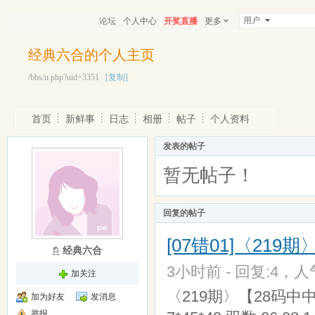
用户
论坛
个人中心
开奖直播
更多
经典六合的个人主页
/bbs/u.php?uid=3351
[复制]
首页
新鲜事
日志
相册
帖子
个人资料
发表的帖子
暂无帖子！
回复的帖子
[07错01]〈219
经典六合
3小时前 - 回复:4，人气
加关注
〈219期〉【28码中中特】【
加为好友
发消息
举报