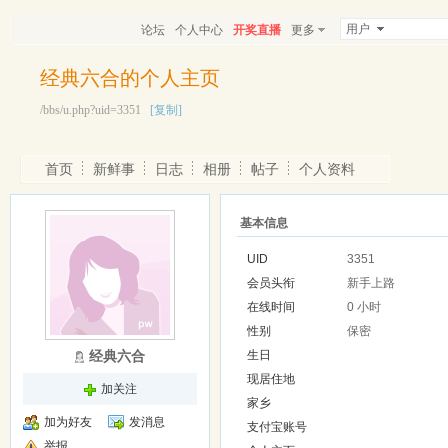
用户
论坛
个人中心
开奖直播
更多
经典六合的个人主页
/bbs/u.php?uid=3351
[复制]
首页
新鲜事
日志
相册
帖子
个人资料
基本信息
UID
3351
会员头衔
新手上路
在线时间
0 小时
性别
保密
经典六合
生日
现居住地
加关注
家乡
加为好友
发消息
支付宝账号
举报