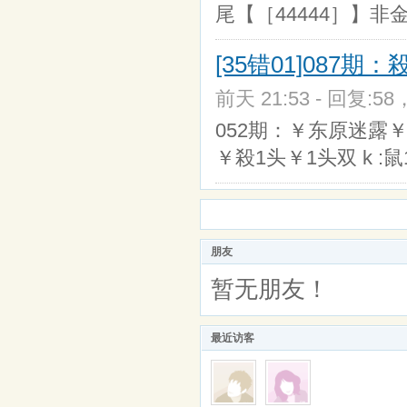
尾【［44444］】非金
[35错01]087
前天 21:53 - 回复:58
052期：￥东原迷露￥￥
￥殺1头￥1头双 k :鼠
朋友
暂无朋友！
最近访客