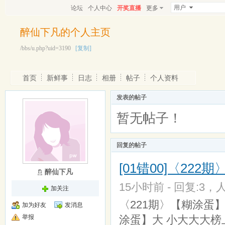
用户
论坛
个人中心
开奖直播
更多
醉仙下凡的个人主页
/bbs/u.php?uid=3190
[复制]
首页
新鲜事
日志
相册
帖子
个人资料
发表的帖子
暂无帖子！
回复的帖子
[01错00]〈22
醉仙下凡
15小时前 - 回复:3，人
加关注
〈221期〉【糊涂蛋】
加为好友
发消息
举报
涂蛋】大 小大大大榜