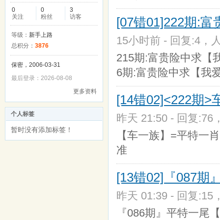
0
0
3
关注
粉丝
访客
[07错01]222
等级：
新手上路
15小时前 - 回复:4，人
总积分：
3876
215期:富贵险中求
保密，2006-03-31
6期:富贵险中求【我
最后登录：2026-08-08
更多资料
[14错02]<22
个人标签
昨天 21:50 - 回复:76
暂时没有添加标签！
【车一族】=平特一肖
准
[13错02]『08
昨天 01:39 - 回复:15
『086期』平特一尾【