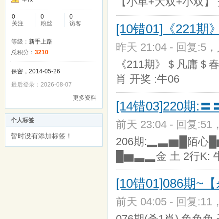
【小单+大双+小双】 
0
0
0
关注
粉丝
访客
[10错01]《22
等级：
新手上路
昨天 21:04 - 回复:5，
总积分：
3210
《211期》＄凡庸＄春
保密，2014-05-26
肖 开奖 :牛06
最后登录：2026-08-07
更多资料
[14错03]220
个人标签
前天 23:04 - 回复:51
暂时没有添加标签！
206期:▂▃▆█陌心█
█▆▃▂金 土 2行K: 
[10错01]086期~
前天 04:05 - 回复:11
076期(杀1肖) 兔兔兔 