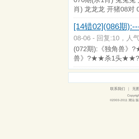
肖) 龙龙龙 开猪08对 0
[14错02](086期):----
08-06 - 回复:10，人气
(072期):《独角兽》?
兽》?★★杀1头★★?【
联系我们
|
无
Copyrig
©2003-2011
潮汕
版权