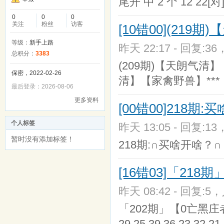
尾开 中 2 个 12 22[对]
0
0
0
关注
粉丝
访客
[10错00](219
等级：
新手上路
昨天 22:17 - 回复:36
总积分：
3383
(209期)【天朗气清】
保密，2022-02-26
清】【家禽野兽】***
最后登录：2026-08-06
更多资料
[00错00]218
个人标签
昨天 13:05 - 回复:13
暂时没有添加标签！
218期:∩买啥开啥？
[16错03]「218
昨天 08:42 - 回复:5，
「202期」【0亡黑庄者】中特
29.25.39.36.23.32.21