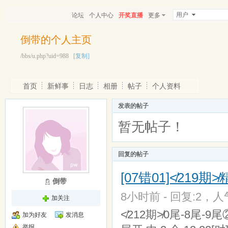
用户
论坛
个人中心
开奖直播
更多
倒带的个人主页
/bbs/u.php?uid=988
[复制]
首页
新鲜事
日志
相册
帖子
个人资料
发表的帖子
暂无帖子！
回复的帖子
[07错01]≮21
倒带
8小时前 - 回复:2，人气
加关注
≮212期≯0尾-8尾-9尾
加为好友
发消息
举报