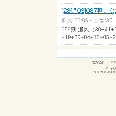
[28错03]087期
前天 22:09 - 回复:35
059期.追风（30+41+24
+19+26+04+15+05+3
联系我们
|
无
Copyrig
©2003-2011
潮汕
版权