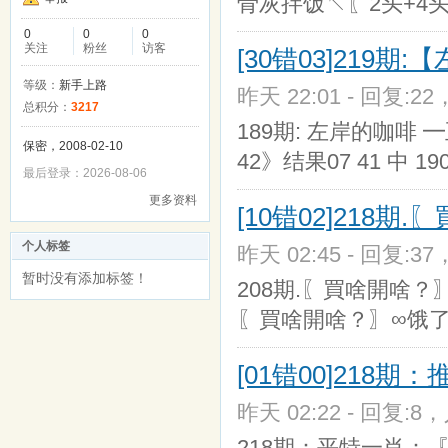
骨灰拌饭↖〖2头+4
0
0
0
关注
粉丝
访客
[30错03]219
等级：
新手上路
昨天 22:01 - 回复:22
总积分：
3217
189期: 左岸的咖啡 ━
保密，2008-02-10
42》结果07 41 中 1
最后登录：2026-08-06
更多资料
[10错02]218期
个人标签
昨天 02:45 - 回复:37
暂时没有添加标签！
208期.〖買啥開啥？〗
〖買啥開啥？〗∞饿
[01错00]218期
昨天 02:22 - 回复:8，
218期：平特一肖：『