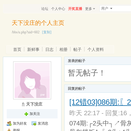
用户
论坛
个人中心
开奖直播
更多
天下没庄的个人主页
/bbs/u.php?uid=602
[复制]
首页
新鲜事
日志
相册
帖子
个人资料
发表的帖子
暂无帖子！
回复的帖子
[12错03]086期
天下没庄
昨天 22:17 - 回复:16
加关注
074期:┌2头中┐↗骨
加为好友
发消息
举报