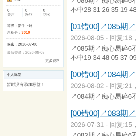
↗086期↗痴心易碎6不中3
不中28 31 26 35 19 4
0
0
0
关注
粉丝
访客
[01错00]↗08
等级：
新手上路
总积分：
3010
2026-08-05 - 回复:1
保密，2016-07-06
↗085期↗痴心易碎6不中2
最后登录：2026-08-08
不中19 34 48 05 37 0
更多资料
[00错00]↗08
个人标签
暂时没有添加标签！
2026-08-02 - 回复:2
↗084期↗痴心易碎6不中19
[00错00]↗08
2026-07-31 - 回复:1
↗083期↗痴心易碎6不中32