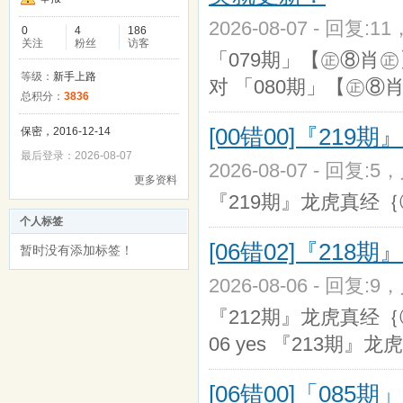
2026-08-07 - 回复:1
0
4
186
关注
粉丝
访客
「079期」【㊣⑧肖㊣】 
等级：
新手上路
对 「080期」【㊣⑧肖
总积分：
3836
[00错00]『2
保密，2016-12-14
最后登录：2026-08-07
2026-08-07 - 回复:5
更多资料
『219期』龙虎真经｛⑤不中
个人标签
[06错02]『2
暂时没有添加标签！
2026-08-06 - 回复:9
『212期』龙虎真经｛⑤不中｝「
06 yes 『213期』
[06错00]「0