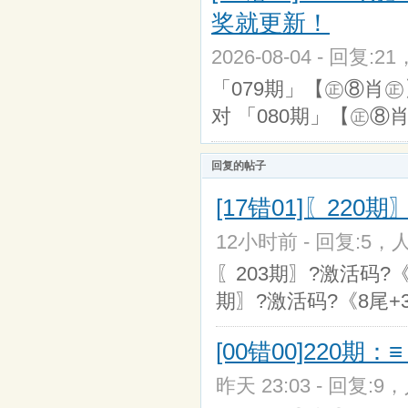
奖就更新！
2026-08-04 - 回复:2
「079期」【㊣⑧肖㊣】 
对 「080期」【㊣⑧肖
回复的帖子
[17错01]〖220
12小时前 - 回复:5，人
〖203期〗?激活码?《
期〗?激活码?《8尾+3
[00错00]220
昨天 23:03 - 回复:9，