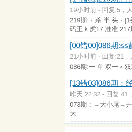
19小时前 - 回复:5，人
219期:﹛杀 半 头﹜[
码王 k:虎17 准准 21
[00错00]086期:
21小时前 - 回复:21，人
086期:━ 单 双━＜双
[13错03]086
昨天 22:32 - 回复:41
073期：→大小尾→开:
大