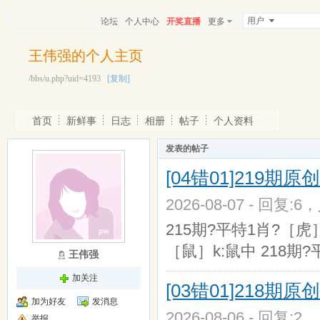
用户
论坛
个人中心
开奖直播
更多
王伟强的个人主页
/bbs/u.php?uid=4193
[复制]
首页
新鲜事
日志
相册
帖子
个人资料
发表的帖子
[04错01]219期
2026-08-07 - 回复:6
215期?平特1肖?［虎］
［鼠］k:鼠中 218期
王伟强
加关注
[03错01]218期
加为好友
发消息
2026-08-06 - 回复:2
举报