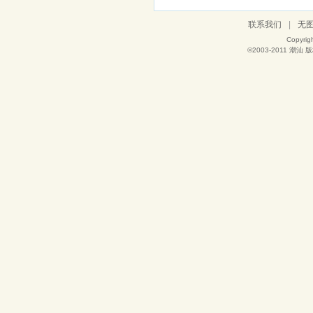
联系我们
|
无
Copyrig
©2003-2011
潮汕
版权