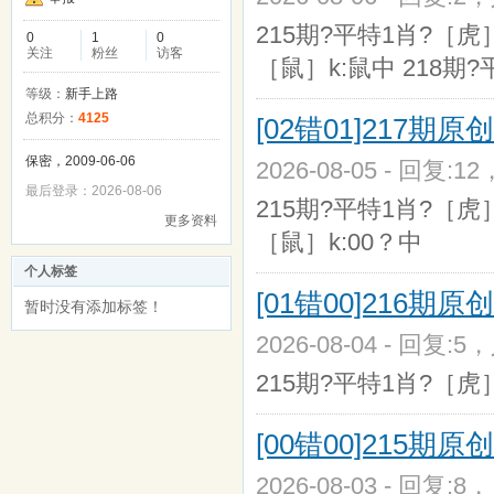
215期?平特1肖?［虎］
0
1
0
关注
粉丝
访客
［鼠］k:鼠中 218期
等级：
新手上路
总积分：
4125
[02错01]217期
保密，2009-06-06
2026-08-05 - 回复:1
最后登录：2026-08-06
215期?平特1肖?［虎］
更多资料
［鼠］k:00？中
个人标签
[01错00]216期
暂时没有添加标签！
2026-08-04 - 回复:5
215期?平特1肖?［虎］
[00错00]215期
2026-08-03 - 回复:8