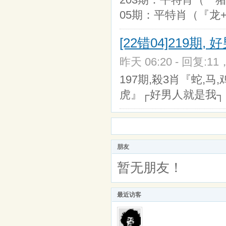
05期：平特肖（『龙+
[22错04]219期
昨天 06:20 - 回复:11
197期,殺3肖『蛇,马,
虎』┌好男人就是我┐ 
朋友
暂无朋友！
最近访客