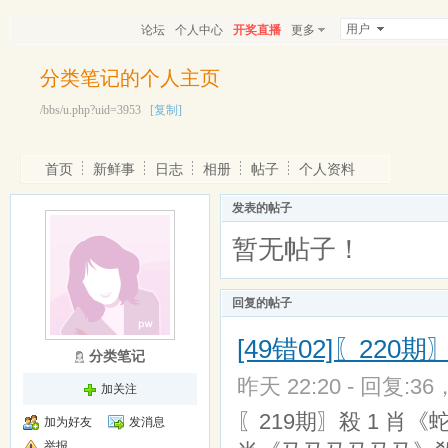
用户
论坛
个人中心
开奖直播
更多
分类笔记的个人主页
/bbs/u.php?uid=3953
[复制]
首页
新鲜事
日志
相册
帖子
个人资料
发表的帖子
暂无帖子！
回复的帖子
[49错02]〖22
分类笔记
昨天 22:20 - 回复:36
加关注
〖219期〗殺 1 肖《
加为好友
发消息
举报