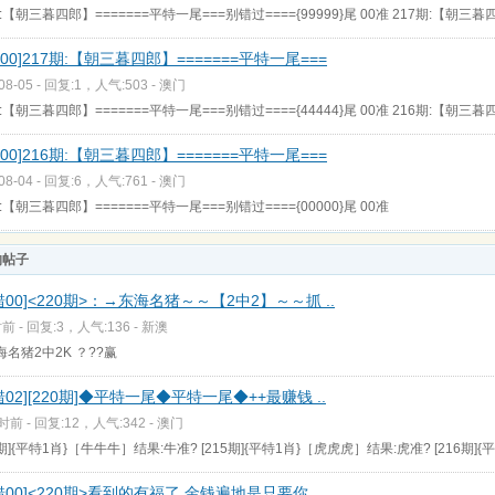
期:【朝三暮四郎】=======平特一尾===别错过===={99999}尾 00准 217期:【朝三暮
错00]217期:【朝三暮四郎】=======平特一尾===
-08-05 - 回复:1，人气:503 -
澳门
期:【朝三暮四郎】=======平特一尾===别错过===={44444}尾 00准 216期:【朝三暮
错00]216期:【朝三暮四郎】=======平特一尾===
-08-04 - 回复:6，人气:761 -
澳门
期:【朝三暮四郎】=======平特一尾===别错过===={00000}尾 00准
的帖子
0错00]<220期>：→东海名猪～～【2中2】～～抓 ..
前 - 回复:3，人气:136 -
新澳
名猪2中2K ？??赢
6错02][220期]◆平特一尾◆平特一尾◆++最赚钱 ..
时前 - 回复:12，人气:342 -
澳门
4期]{平特1肖}［牛牛牛］结果:牛准? [215期]{平特1肖}［虎虎虎］结果:虎准? [216期]
3错00]<220期>看到的有福了.金钱遍地是只要你 ..