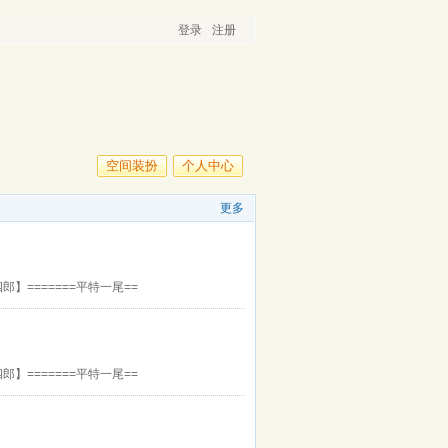
登录
注册
空间装扮
个人中心
更多
四郎】=======平特一尾==
四郎】=======平特一尾==