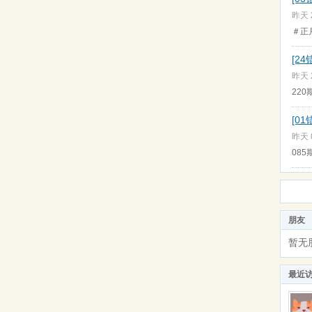
昨天 2
＃正
[2
昨天 2
22
[0
昨天 0
08
朋友
暂无
最近