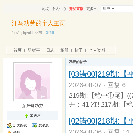
用户
论坛
个人中心
开奖直播
更多
汗马功劳的个人主页
/bbs/u.php?uid=3829
[复制]
首页
新鲜事
日志
相册
帖子
个人资料
发表的帖子
[03错00]219
2026-08-07 - 回复:6
219期:【稳中①尾】((2
开：41 准! 217期:【
汗马功劳
加关注
[02错00]218
加为好友
发消息
2026-08-06 - 回复:1
举报