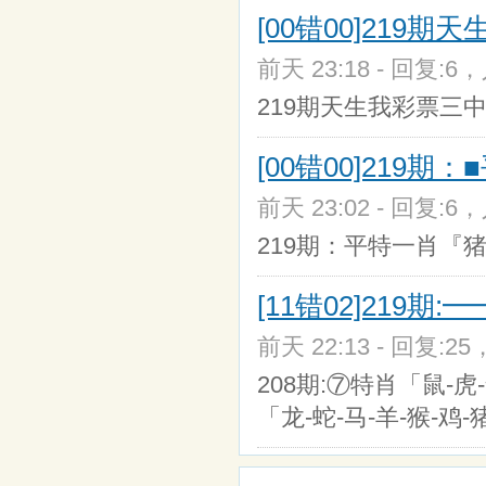
[00错00]219
前天 23:18 - 回复:6，
219期天生我彩票三中三
[00错00]219期
前天 23:02 - 回复:6，
219期：平特一肖『
[11错02]219
前天 22:13 - 回复:25
208期:⑦特肖「鼠-虎-
「龙-蛇-马-羊-猴-鸡