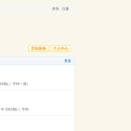
登录
注册
空间装扮
个人中心
更多
084期):〖平特一尾〗
中 (083期):〖平特