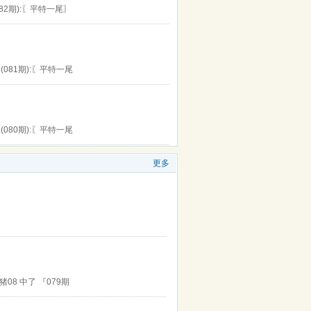
082期):〖平特一尾〗
(081期):〖平特一尾
(080期):〖平特一尾
更多
08 中了 『079期