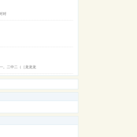
 对对
中一。二中二（［龙龙龙