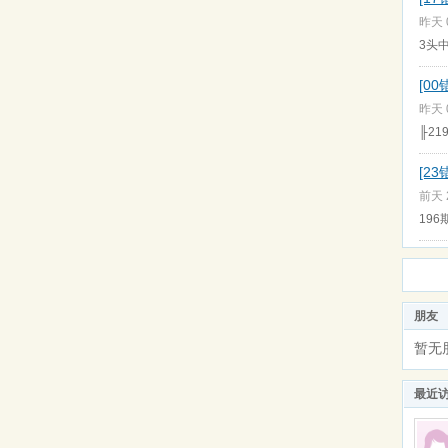
昨天 0
3头中
[0
昨天 0
╟21
[2
前天 2
19
朋友
暂无
最近