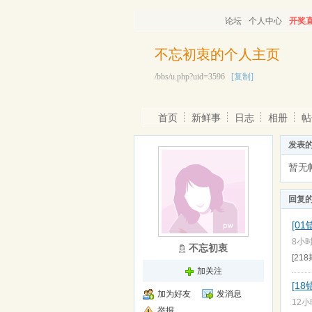
论坛
个人中心
开奖
不忘初衷的个人主页
/bbs/u.php?uid=3596
[复制]
首页
新鲜事
日志
相册
帖
发表
暂无
回复
[0
8小时
不忘初衷
[218
加关注
[18
加为好友
发消息
12小
举报