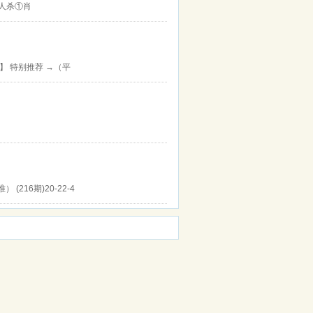
情人杀①肖
贝】 特别推荐 →（平
准） (216期)20-22-4