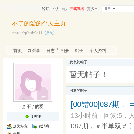
用户
论坛
个人中心
开奖直播
更多
不了的爱的个人主页
/bbs/u.php?uid=3411
[复制]
首页
新鲜事
日志
相册
帖子
个人资料
发表的帖子
暂无帖子！
回复的帖子
[00错00]087期
不了的爱
13小时前 - 回复:5，人
加关注
087期，＃半单双＃〖无
加为好友
发消息
举报