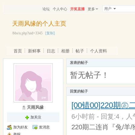
用户
论坛
个人中心
开奖直播
更多
天雨风缘的个人主页
/bbs/u.php?uid=3345
[复制]
首页
新鲜事
日志
相册
帖子
个人资料
发表的帖子
暂无帖子！
回复的帖子
[00错00]220期
天雨风缘
6小时前 - 回复:4，人气
加关注
220期二连肖『兔/羊/
加为好友
发消息
举报