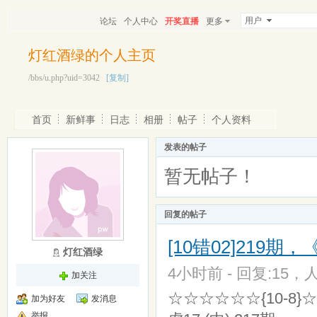
用户
论坛
个人中心
开奖直播
更多
灯红酒绿的个人主页
/bbs/u.php?uid=3042
[复制]
首页
新鲜事
日志
相册
帖子
个人资料
发表的帖子
暂无帖子！
回复的帖子
[10错02]219期
灯红酒绿
4小时前 - 回复:15，人
加关注
☆☆☆☆☆☆{10-8
加为好友
发消息
举报