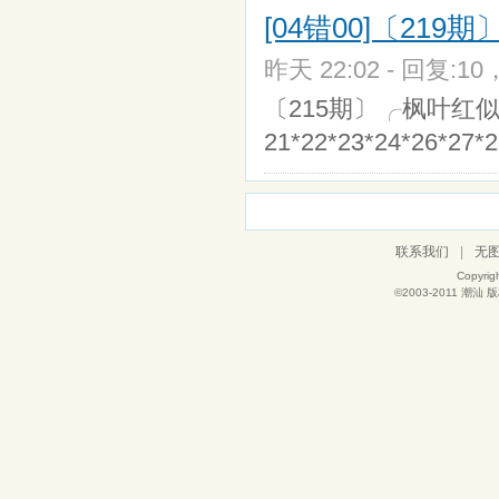
[04错00]〔219
昨天 22:02 - 回复:10
〔215期〕╭枫叶红似火╮〖0
21*22*23*24*26*27*2
联系我们
|
无
Copyrig
©2003-2011
潮汕
版权