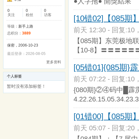
●人字拖● 開獎結果
0
0
0
关注
粉丝
访客
[10错02]【085
等级：
新手上路
前天 12:30 - 回复:10
总积分：
3889
【085期】东莞极地联
保密，2006-10-23
【10-8】〓〓〓〓〓
最后登录：2026-08-05
更多资料
[05错01]{085
个人标签
前天 07:22 - 回复:10
暂时没有添加标签！
{080期}②④码中█霹雳游侠█0
4.22.26.15.05.34.23.
[01错00]【085
前天 05:07 - 回复:20
【084期】：【7 尾中】