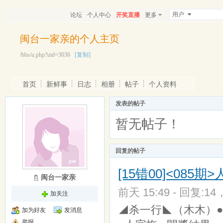
用户
论坛
个人中心
开奖直播
更多
闽台一家亲的个人主页
/bbs/u.php?uid=3036
[复制]
首页
新鲜事
日志
相册
帖子
个人资料
发表的帖子
暂无帖子！
回复的帖子
[15错00]<08
闽台一家亲
前天 15:49 - 回复:14
加关注
◢杀一行◣（木木）●人
加为好友
发消息
举报