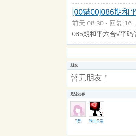
[00错00]086
前天 08:30 - 回复:16
086期和平六合√平码②个
朋友
暂无朋友！
最近访客
日照
我在云端