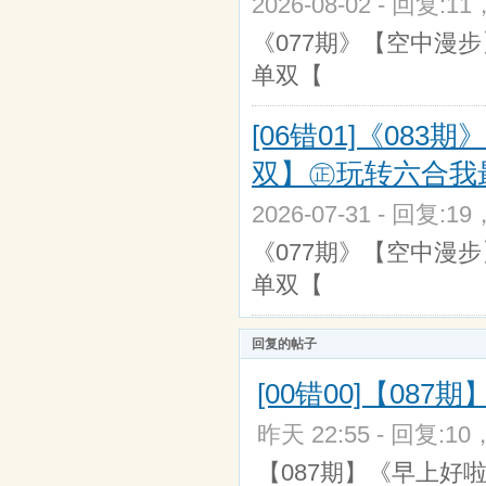
2026-08-02 - 回复:1
《077期》【空中漫步
单双【
[06错01]《08
双】㊣玩转六合我
2026-07-31 - 回复:1
《077期》【空中漫步
单双【
回复的帖子
[00错00]【08
昨天 22:55 - 回复:10
【087期】《早上好