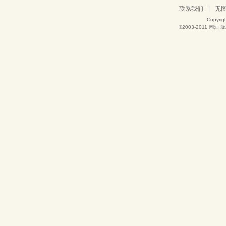
联系我们
|
无
Copyrig
©2003-2011
潮汕
版权