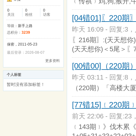
﹙传祺﹚鸡,狗,猴开,牛
0
0
0
关注
粉丝
访客
[04错01]〖220
等级：
新手上路
昨天 16:09 - 回复:3，
总积分：
3239
〖216期〗:(天天想你
保密，2011-05-23
(天天想你)＜5尾＞〖
最后登录：2026-08-07
更多资料
[00错00]（22
个人标签
昨天 03:11 - 回复:8，
暂时没有添加标签！
（220期）「高楼大厦
[77错15]﹛22
前天 22:06 - 回复:23
﹛143期﹜》伐木累《{18+
1+05+31+33+22+03+