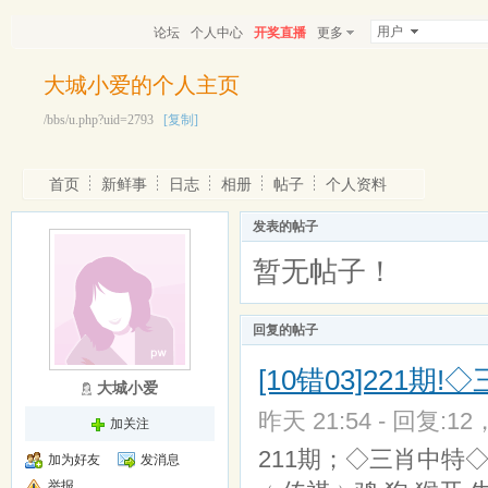
用户
论坛
个人中心
开奖直播
更多
大城小爱的个人主页
/bbs/u.php?uid=2793
[复制]
首页
新鲜事
日志
相册
帖子
个人资料
发表的帖子
暂无帖子！
回复的帖子
[10错03]221
大城小爱
昨天 21:54 - 回复:12
加关注
211期；◇三肖中特◇
加为好友
发消息
举报