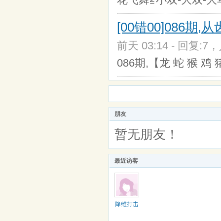
[00错00]086期
前天 03:14 - 回复:7，
086期,【龙 蛇 猴
朋友
暂无朋友！
最近访客
降维打击