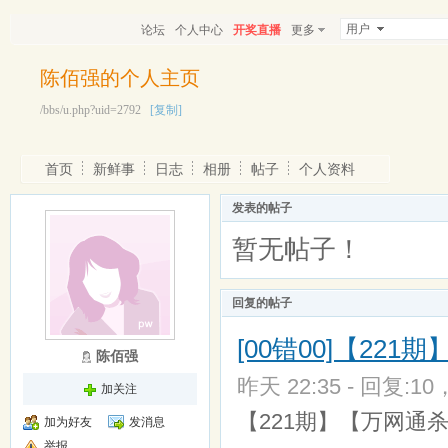
用户
论坛
个人中心
开奖直播
更多
陈佰强的个人主页
/bbs/u.php?uid=2792
[复制]
首页
新鲜事
日志
相册
帖子
个人资料
发表的帖子
暂无帖子！
回复的帖子
[00错00]【22
陈佰强
昨天 22:35 - 回复:10
加关注
【221期】【万网通杀】
加为好友
发消息
举报