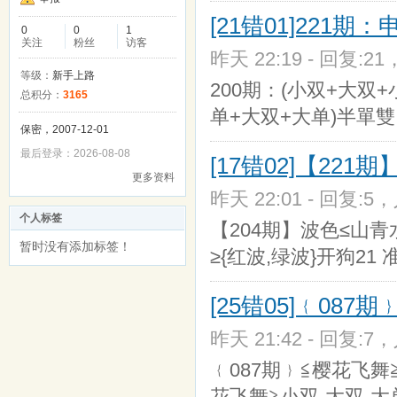
[21错01]221
0
0
1
关注
粉丝
访客
昨天 22:19 - 回复:21
等级：
新手上路
200期：(小双+大双+
总积分：
3165
单+大双+大单)半單
保密，2007-12-01
最后登录：2026-08-08
[17错02]【221
更多资料
昨天 22:01 - 回复:5，
个人标签
【204期】波色≤山青水
暂时没有添加标签！
≥{红波,绿波}开狗21 
[25错05]﹛087
昨天 21:42 - 回复:7，
﹛087期﹜≦樱花飞舞≧
花飞舞≧小双-大双-大