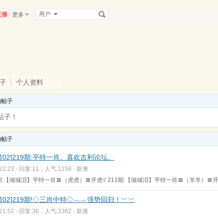
用户
直播
更多
子
个人资料
的帖子
帖子！
的帖子
9错02]219期:平特一肖。喜欢吉利论坛。
2:23 - 回复:11，人气:1158 -
新澳
0期:【倾城泪】平特一肖〓（虎虎）〓开虎√ 211期:【倾城泪】平特一肖〓（羊羊）〓开羊
8错02]219期!◇三肖中特◇︿︿强势回归！﹀﹀
1:52 - 回复:36，人气:3362 -
新澳