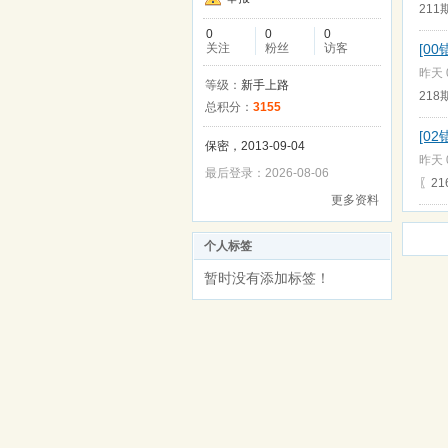
21
0
0
0
关注
粉丝
访客
[0
昨天 0
等级：
新手上路
218期
总积分：
3155
[0
保密，2013-09-04
昨天 0
最后登录：2026-08-06
〖21
更多资料
个人标签
暂时没有添加标签！