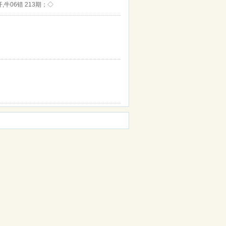
牛06错 213期；◇