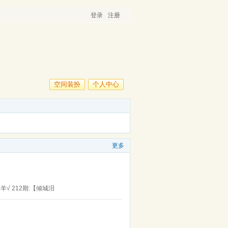
登录
注册
空间装扮
个人中心
更多
√ 212期:【倾城泪