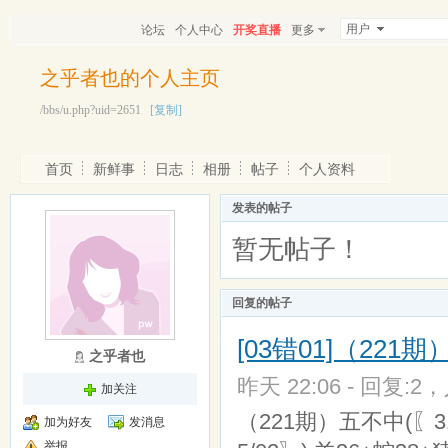
用户
论坛
个人中心
开奖直播
更多
之乎者也的个人主页
/bbs/u.php?uid=2651
[复制]
首页
新鲜事
日志
相册
帖子
个人资料
发表的帖子
暂无帖子！
回复的帖子
[03错01]（22
之乎者也
昨天 22:06 - 回复:2，
加关注
（221期）五不中(〖31/1
加为好友
发消息
举报