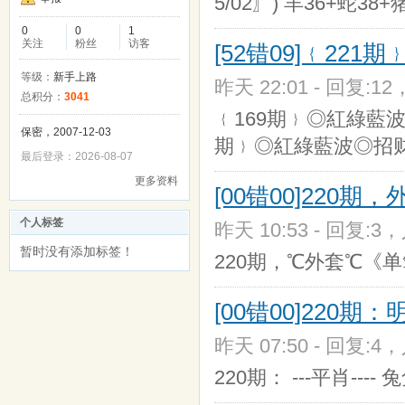
5/02〗) 羊36+蛇38+
0
0
1
关注
粉丝
访客
[52错09]﹛22
等级：
新手上路
昨天 22:01 - 回复:12
总积分：
3041
﹛169期﹜◎紅綠藍波◎
保密，2007-12-03
期﹜◎紅綠藍波◎招
最后登录：2026-08-07
更多资料
[00错00]220
个人标签
昨天 10:53 - 回复:3，
暂时没有添加标签！
220期，℃外套℃《
[00错00]22
昨天 07:50 - 回复:4，
220期： ---平肖---- 兔