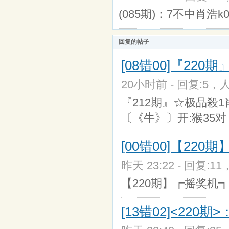
(085期)：7不中肖浩k
回复的帖子
[08错00]『220
20小时前 - 回复:5，人
『212期』☆极品殺1
〔《牛》〕开:猴35对
[00错00]【220
昨天 23:22 - 回复:11
【220期】┏摇奖机┓╰杀 
[13错02]<220