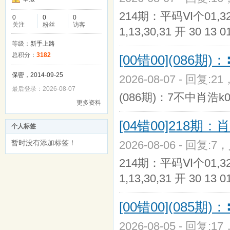
214期：平码Ⅵ个01,32,3
0
0
0
关注
粉丝
访客
1,13,30,31 开 30 13 0
等级：
新手上路
总积分：
3182
[00错00](086
保密，2014-09-25
2026-08-07 - 回复:2
最后登录：2026-08-07
(086期)：7不中肖浩k
更多资料
[04错00]218
个人标签
暂时没有添加标签！
2026-08-06 - 回复:7
214期：平码Ⅵ个01,32,3
1,13,30,31 开 30 13 0
[00错00](085
2026-08-05 - 回复:1