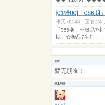
[01错00]「08
昨天 02:43 - 回复:24
「085期」☆极品7生肖
期」☆极品7生肖：〔羊/
朋友
暂无朋友！
最近访客
蓝天蓝天