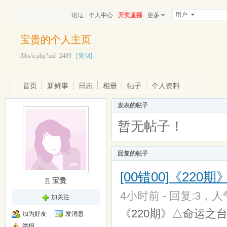
用户
论坛
个人中心
开奖直播
更多
宝贵的个人主页
/bbs/u.php?uid=2489
[复制]
首页
新鲜事
日志
相册
帖子
个人资料
发表的帖子
暂无帖子！
回复的帖子
[00错00]《220
宝贵
4小时前 - 回复:3，人气
加关注
《220期》△命运之台△
加为好友
发消息
举报