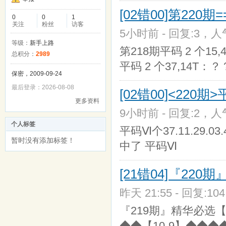
[02错00]第220期
0
0
1
关注
粉丝
访客
5小时前 - 回复:3，人气
等级：
新手上路
第218期平码 2 个15,4
总积分：
2989
平码 2 个37,14T：
保密，2009-09-24
最后登录：2026-08-08
[02错00]<220
更多资料
9小时前 - 回复:2，人气
个人标签
平码Ⅵ个37.11.29.03.
暂时没有添加标签！
中了 平码Ⅵ
[21错04]『220
昨天 21:55 - 回复:10
『219期』精华必选【
◆◆【10-9】◆◆