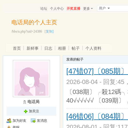
用户
论坛
个人中心
开奖直播
更多
电话局的个人主页
/bbs/u.php?uid=24386
[复制]
首页
新鲜事
日志
相册
帖子
个人资料
发表的帖子
[47错07]〔08
2026-08-04 - 回复:4
〔038期〕╭殺12碼╮30,16
40√√√√√√ 〔039期〕
电话局
加关注
[46错06]〔08
加为好友
发消息
2026-08-01 - 回复:1
举报