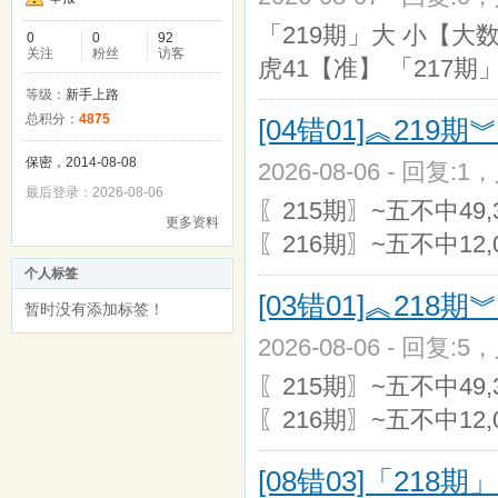
「219期」大 小【大
0
0
92
关注
粉丝
访客
虎41【准】 「217
等级：
新手上路
总积分：
4875
[04错01]︽21
保密，2014-08-08
2026-08-06 - 回复:1
最后登录：2026-08-06
〖215期〗~五不中49,39
更多资料
〖216期〗~五不中12,09,
个人标签
[03错01]︽21
暂时没有添加标签！
2026-08-06 - 回复:5
〖215期〗~五不中49,39
〖216期〗~五不中12,09,
[08错03]「218