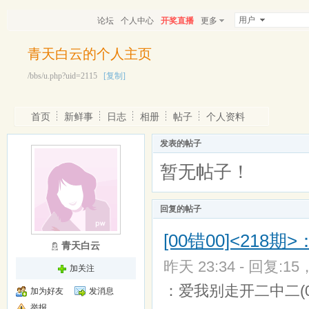
用户
论坛
个人中心
开奖直播
更多
青天白云的个人主页
/bbs/u.php?uid=2115
[复制]
首页
新鲜事
日志
相册
帖子
个人资料
发表的帖子
暂无帖子！
回复的帖子
[00错00]<21
青天白云
昨天 23:34 - 回复:15
加关注
：爱我别走开二中二(09.40
加为好友
发消息
举报