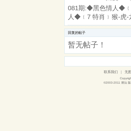
081期:◆黑色情人◆﹛7
人◆﹛7 特肖﹜猴-虎-龙
回复的帖子
暂无帖子！
联系我们
|
无
Copyrig
©2003-2011
潮汕
版权