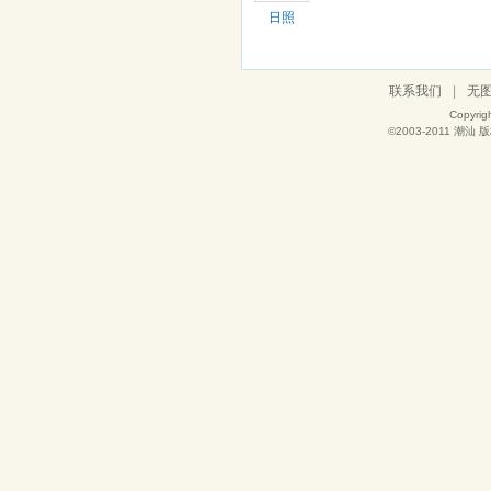
日照
联系我们
|
无
Copyrig
©2003-2011
潮汕
版权