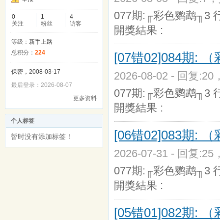
077期:╓彩色鹦鹉╖3 
0
1
4
关注
粉丝
访客
開獎結果 :
等级：
新手上路
总积分：
224
[07错02]084期
保密，2008-03-17
2026-08-02 - 回复:2
最后登录：2026-08-07
077期:╓彩色鹦鹉╖3 
更多资料
開獎結果 :
个人标签
[06错02]083期
暂时没有添加标签！
2026-07-31 - 回复:2
077期:╓彩色鹦鹉╖3 
開獎結果 :
[05错01]082期