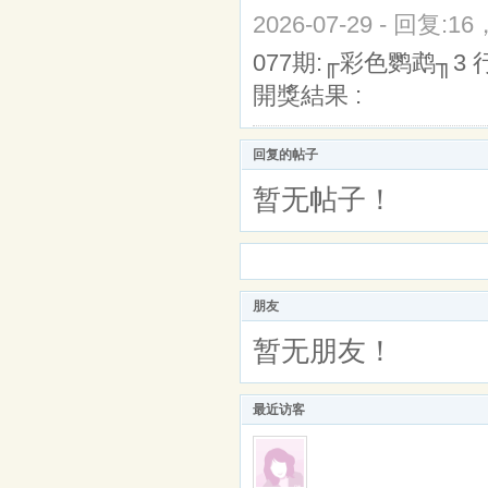
2026-07-29 - 回复:1
077期:╓彩色鹦鹉╖3 
開獎結果 :
回复的帖子
暂无帖子！
朋友
暂无朋友！
最近访客