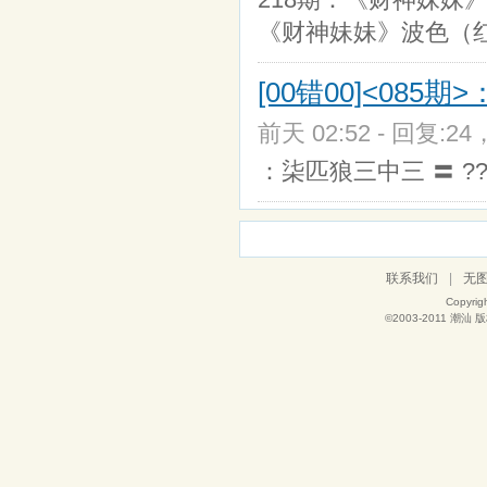
《财神妹妹》波色（
[00错00]<08
前天 02:52 - 回复:24
：柒匹狼三中三 〓 ?
联系我们
|
无
Copyrig
©2003-2011
潮汕
版权