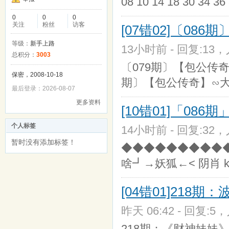
08 10 14 18 30 34 36
0
0
0
关注
粉丝
访客
[07错02]〔08
等级：
新手上路
13小时前 - 回复:13，
总积分：
3003
〔079期〕【包公传奇
保密，2008-10-18
期〕【包公传奇】∽大
最后登录：2026-08-07
更多资料
[10错01]「086期
个人标签
14小时前 - 回复:32，人
暂时没有添加标签！
◆◆◆◆◆◆◆◆◆◆[
啥┛→妖狐←< 阴肖 k 
[04错01]21
昨天 06:42 - 回复:5，
218期：《财神妹妹》波