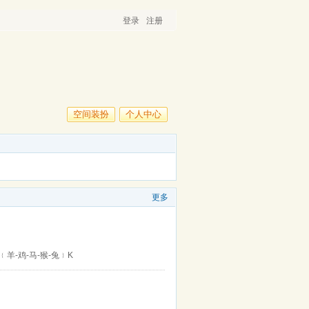
登录
注册
空间装扮
个人中心
更多
羊-鸡-马-猴-兔﹜K