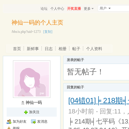
用户
论坛
个人中心
开奖直播
更多
神仙一码的个人主页
/bbs/u.php?uid=1273
[复制]
首页
新鲜事
日志
相册
帖子
个人资料
发表的帖子
暂无帖子！
回复的帖子
[04错01]╞ 21
神仙一码
18小时前 - 回复:11，
加关注
╞ 214期╡七平码《13,0
加为好友
发消息
举报