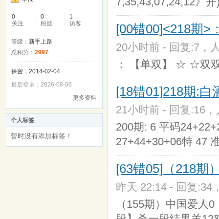
7,35,43,07,24,12》开
0
0
1
关注
粉丝
访客
[00错00]<218期>：
等级：
新手上路
20小时前 - 回复:7，人
总积分：
2997
： 【单双】 ☆ ☆双双
保密，2014-02-04
最后登录：2026-08-06
[18错01]218期:
更多资料
21小时前 - 回复:16，
个人标签
200期: 6 平码24+22+
暂时没有添加标签！
27+44+30+06特 47 
[63错05]（21
昨天 22:14 - 回复:34
（155期）中国爱人0
段】杀一段结果羊12对