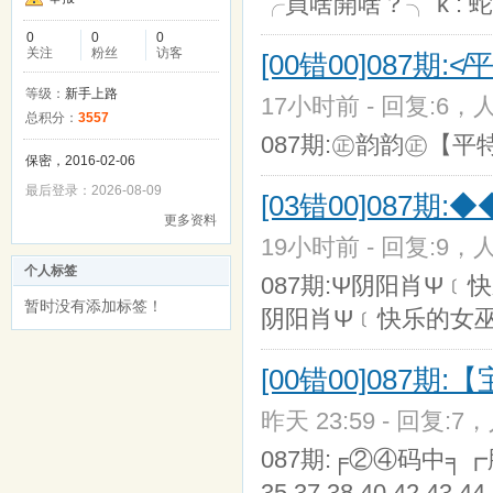
╭買啥開啥？╮ k : 蛇
0
0
0
关注
粉丝
访客
[00错00]087期
等级：
新手上路
17小时前 - 回复:6，人
总积分：
3557
087期:㊣韵韵㊣【平
保密，2016-02-06
最后登录：2026-08-09
[03错00]087
更多资料
19小时前 - 回复:9，人
个人标签
087期:Ψ阴阳肖Ψ﹝快
暂时没有添加标签！
阴阳肖Ψ﹝快乐的女
[00错00]087期
昨天 23:59 - 回复:7，
087期:╒②④码中╕┏肥婆┓〖
35 37 38 40 42 43 44