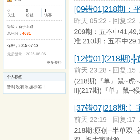
[09错01]218期
0
0
1
关注
粉丝
访客
昨天 05:22 - 回复:22
等级：
新手上路
209期：五不中41,49,0
总积分：
4681
准 210期：五不中29,11
保密，2015-07-13
最后登录：2026-08-06
[12错01](21
更多资料
前天 23:28 - 回复:15
个人标签
(218期)『单』鼠~虎~
暂时没有添加标签！
ll](217期)『单』鼠
[37错07]218期
前天 22:19 - 回复:17
218期:原创--半单双-
双--祝大家财源