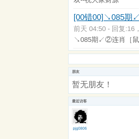
[00错00]↘08
前天 04:50 - 回复:16
↘085期↙②连肖［鼠
朋友
暂无朋友！
最近访客
pjg0806