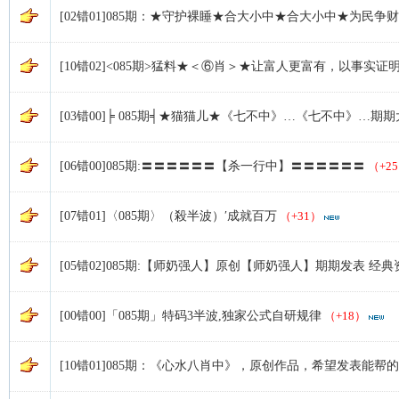
[02错01]085期：★守护裸睡★合大小中★合大小中★为民
[10错02]<085期>猛料★＜⑥肖＞★让富人更富有，以事实证
[03错00]╞ 085期╡★猫猫儿★《七不中》…《七不中》…期
[06错00]085期:〓〓〓〓〓〓【杀一行中】〓〓〓〓〓〓
（+2
[07错01]〈085期〉（殺半波）′成就百万
（+31）
[05错02]085期:【师奶强人】原创【师奶强人】期期发表 经典
[00错00]「085期」特码3半波,独家公式自研规律
（+18）
[10错01]085期：《心水八肖中》，原创作品，希望发表能帮