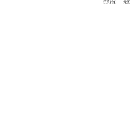
|
联系我们
无