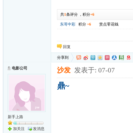
共
1
条评分
，
积分
+6
东哥中彩
积分
+6
赏点零花钱
回复
分享到
电影公司
沙发
发表于: 07-07
鼎~
新手上路
加关注
发消息