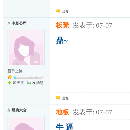
回复
电影公司
板凳
发表于: 07-07
鼎~
新手上路
加关注
发消息
回复
经典六合
地板
发表于: 07-07
牛 逼