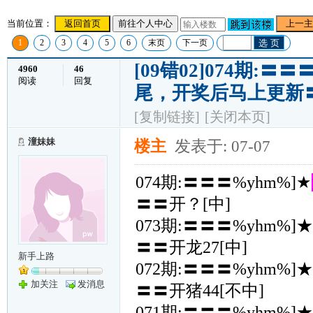
当前位置：
返回首页
前往个人中心
上一主
1
2
3
4
5
6
末页
下一页
选 页
[09错02]074期
4960
46
阅读
回复
尾，开奖后马上更新
[复制链接]
[关闭本页]
潼妹妹
楼主
发表于: 07-07
074期:〓〓〓%yhm%]★
〓〓开？[中]
073期:〓〓〓%yhm%]★
〓〓开龙27[中]
新手上路
072期:〓〓〓%yhm%]★
加关注
发消息
〓〓开猪44[不中]
071期:〓〓〓%yhm%]★