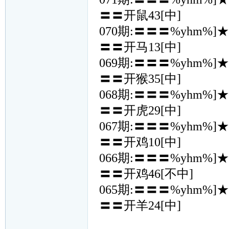
〓〓开鼠43[中]
070期:〓〓〓%yhm%]★
〓〓开马13[中]
069期:〓〓〓%yhm%]★
〓〓开猴35[中]
068期:〓〓〓%yhm%]★
〓〓开虎29[中]
067期:〓〓〓%yhm%]★
〓〓开鸡10[中]
066期:〓〓〓%yhm%]★
〓〓开鸡46[不中]
065期:〓〓〓%yhm%]★
〓〓开羊24[中]