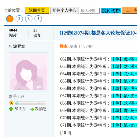
当前位置：
返回首页
前往个人中心
上一
1
2
3
4
4044
23
[12错02]074期.都是各大论坛保
阅读
回复
波罗友
楼主
发表于: 07-07
062期.本期统计为⑥特肖：
【单】虎~猴
063期.本期统计为⑥特肖：
【单】龙~猴
064期.本期统计为⑥特肖：
【单】龙~马
065期.本期统计为⑥特肖：
【单】鼠~虎
066期.本期统计为⑥特肖：
【单】鼠~虎
067期.本期统计为⑥特肖：
【单】鼠~虎
新手上路
068期.本期统计为⑥特肖：
【单】龙~猴
加关注
发消息
069期.本期统计为⑥特肖：
【单】虎~马
070期.本期统计为⑥特肖：
【单】龙~马
071期.本期统计为⑥特肖：
【单】鼠~龙
[10-8]