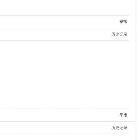
举报
历史记录
举报
历史记录