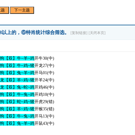
主题
下一主题
证10-8以上的，⑥特肖统计综合筛选。
[复制链接]
[关闭本页]
~狗【双】牛~羊~鸡
开牛30(中)
~狗【双】牛~鸡~猪
开龙27(中)
~狗【双】兔~羊~鸡
开马01(中)
~龙【双】羊~鸡~猪
开羊24(中)
~龙【双】兔~蛇~鸡
开鸡46(中)
~狗【双】牛~兔~鸡
开鸡10(中)
~狗【双】蛇~鸡~猪
开虎29(错)
~狗【双】羊~鸡~猪
开猴35(错)
~狗【双】牛~兔~鸡
开马13(中)
~狗【双】兔~羊~鸡
开鼠43(中)