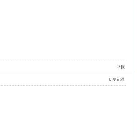
举报
历史记录