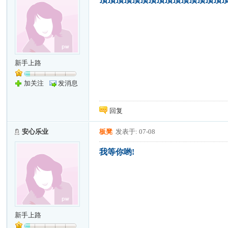
新手上路
加关注
发消息
回复
安心乐业
板凳
发表于: 07-08
我等你哟!
新手上路