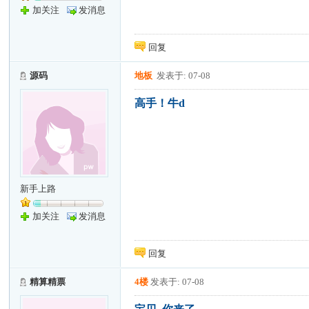
加关注
发消息
回复
源码
地板
发表于: 07-08
高手！牛d
新手上路
加关注
发消息
回复
精算精票
4楼
发表于: 07-08