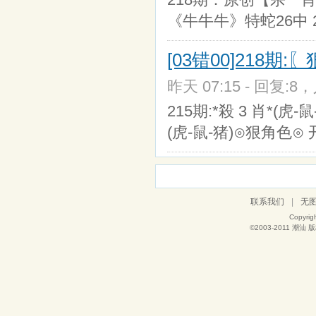
《牛牛牛》特蛇26中 
[03错00]218期
昨天 07:15 - 回复:8，
215期:*殺 3 肖*(虎
(虎-鼠-猪)⊙狠角色⊙
联系我们
|
无
Copyrig
©2003-2011
潮汕
版权