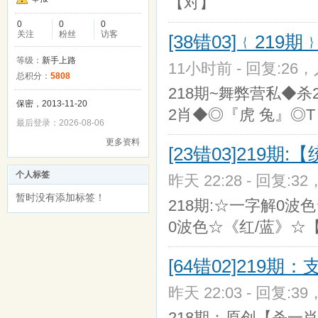
【对】
0
0
0
关注
粉丝
访客
[38错03]﹛21
等级：
新手上路
11小时前 - 回复:26，人
总积分：
5808
218期~舞弊营私◆杀
保密，2013-11-20
2肖◆◎『虎 兔』◎T；
最后登录：2026-08-06
更多资料
[23错03]219
个人标签
昨天 22:28 - 回复:32
暂时没有添加标签！
218期:☆一字解0波
0波色☆《红/蓝》☆
[64错02]219
昨天 22:03 - 回复:39
218期：原创【杀一