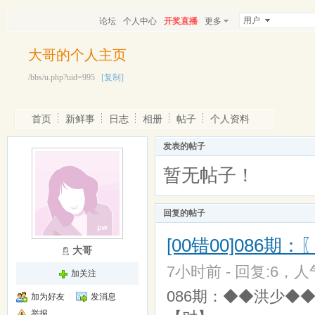
用户
论坛
个人中心
开奖直播
更多
大哥的个人主页
/bbs/u.php?uid=995
[复制]
首页
新鲜事
日志
相册
帖子
个人资料
发表的帖子
暂无帖子！
回复的帖子
[00错00]086期
大哥
7小时前 - 回复:6，人气
加关注
086期：◆◆洪少◆◆◆
加为好友
发消息
举报