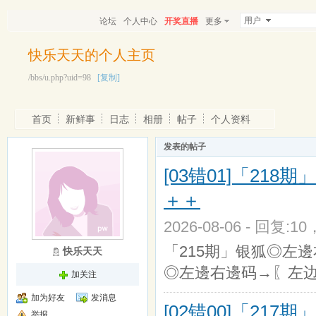
用户
论坛
个人中心
开奖直播
更多
快乐天天的个人主页
/bbs/u.php?uid=98
[复制]
首页
新鲜事
日志
相册
帖子
个人资料
发表的帖子
[03错01]「2
＋＋
2026-08-06 - 回复:1
「215期」银狐◎左邊右
快乐天天
◎左邊右邊码→〖左
加关注
加为好友
发消息
[02错00]「2
举报