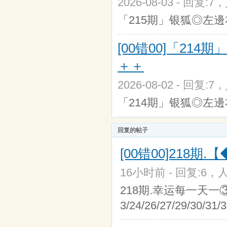
2026-08-03 - 回复:7
「215期」银狐◎左邊
[00错00]「2
＋＋
2026-08-02 - 回复:7
「214期」银狐◎左邊
回复的帖子
[00错00]218
16小时前 - 回复:6，人
218期.幸运每一天一③④码中（
3/24/26/27/29/30/31/3