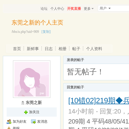
用户
论坛
个人中心
开奖直播
更多
东莞之新的个人主页
/bbs/u.php?uid=909
[复制]
首页
新鲜事
日志
相册
帖子
个人资料
发表的帖子
暂无帖子！
回复的帖子
[10错02]219期
东莞之新
14小时前 - 回复:20，人
加关注
209期 4 平码48/05/41/
加为好友
发消息
举报