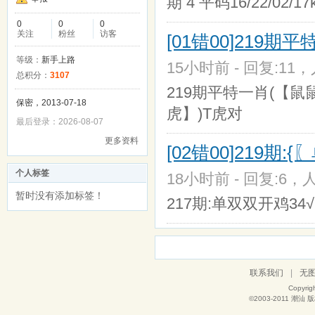
期 4 平码16/22/02/17k
0
0
0
关注
粉丝
访客
[01错00]219
等级：
新手上路
15小时前 - 回复:11，
总积分：
3107
219期平特一肖(【鼠
保密，2013-07-18
虎】)T虎对
最后登录：2026-08-07
更多资料
[02错00]219
个人标签
18小时前 - 回复:6，人
暂时没有添加标签！
217期:单双双开鸡34√
联系我们
|
无
Copyrig
©2003-2011
潮汕
版权