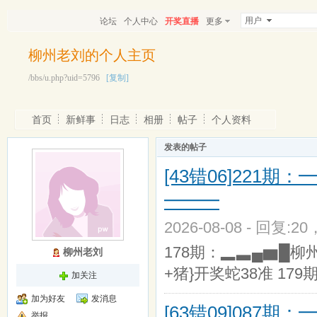
用户
论坛
个人中心
开奖直播
更多
柳州老刘的个人主页
/bbs/u.php?uid=5796
[复制]
首页
新鲜事
日志
相册
帖子
个人资料
发表的帖子
[43错06]22
━━━
2026-08-08 - 回复:2
178期：▂▃▄▆█柳
柳州老刘
+猪}开奖蛇38准 17
加关注
加为好友
发消息
[63错09]08
举报