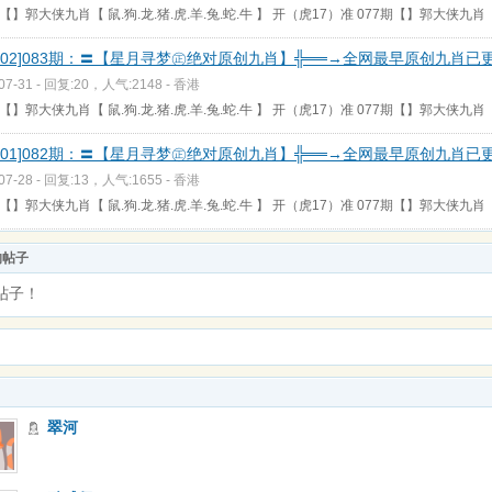
期【】郭大侠九肖【 鼠.狗.龙.猪.虎.羊.兔.蛇.牛 】 开（虎17）准 077期【】郭大侠九肖【 
7错02]083期：〓【星月寻梦㊣绝对原创九肖】╬══→全网最早原创九肖已
-07-31 - 回复:20，人气:2148 -
香港
期【】郭大侠九肖【 鼠.狗.龙.猪.虎.羊.兔.蛇.牛 】 开（虎17）准 077期【】郭大侠九肖【 
6错01]082期：〓【星月寻梦㊣绝对原创九肖】╬══→全网最早原创九肖已
-07-28 - 回复:13，人气:1655 -
香港
期【】郭大侠九肖【 鼠.狗.龙.猪.虎.羊.兔.蛇.牛 】 开（虎17）准 077期【】郭大侠九肖【 
的帖子
帖子！
翠河