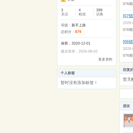
076
3
4
399
关注
粉丝
访客
[0
2026
等级：
新手上路
076
总积分：
879
[0
保密，2020-12-01
2026
最后登录：2026-08-02
076
更多资料
回复
个人标签
暂无
暂时没有添加标签！
朋友