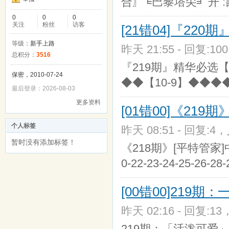
合〗╘巴黎塔尖╛ 开 :鼠
0
0
0
关注
粉丝
访客
[21错04]『220
等级：
新手上路
昨天 21:55 - 回复:10
总积分：
3516
『219期』精华必选【
保密，2010-07-24
◆◆【10-9】◆◆
最后登录：2026-08-03
更多资料
[01错00]《219
个人标签
昨天 08:51 - 回复:4，
暂时没有添加标签！
《218期》[平特管家]中特36码
0-22-23-24-25-26-28-
[00错00]219期
昨天 02:16 - 回复:13
219期：「活泼可爱」