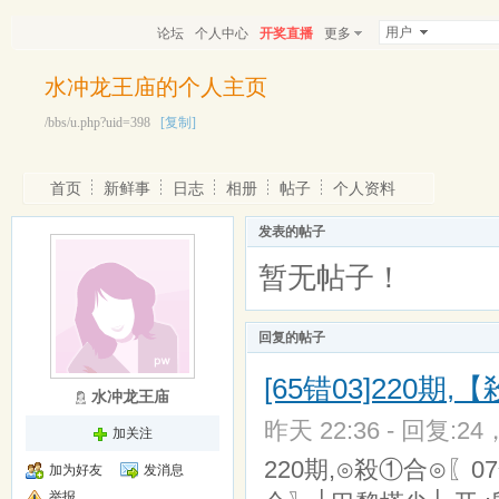
用户
论坛
个人中心
开奖直播
更多
水冲龙王庙的个人主页
/bbs/u.php?uid=398
[复制]
首页
新鲜事
日志
相册
帖子
个人资料
发表的帖子
暂无帖子！
回复的帖子
[65错03]220
水冲龙王庙
昨天 22:36 - 回复:24
加关注
220期,⊙殺①合⊙〖07
加为好友
发消息
举报