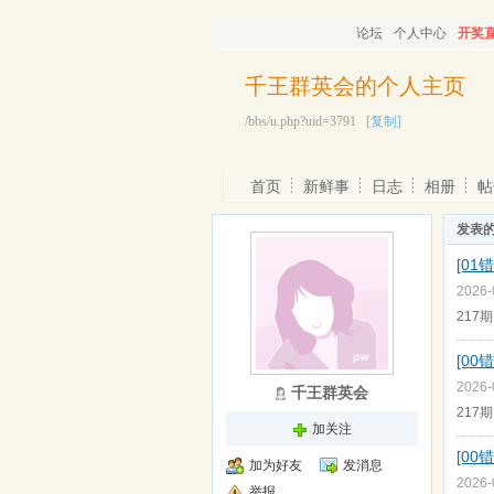
论坛
个人中心
开奖
千王群英会的个人主页
/bbs/u.php?uid=3791
[复制]
首页
新鲜事
日志
相册
帖
发表
[01
2026
217
[00
2026
千王群英会
217
加关注
[00
加为好友
发消息
2026
举报