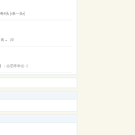
:传奇4头╞杀一头╡
 肖→（0
【209期】：㊣⑦不中㊣《