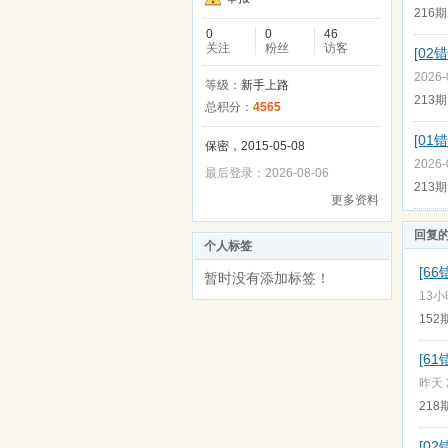
216
0
0
46
关注
粉丝
访客
[02
2026
等级：
新手上路
213
总积分：
4565
[01
保密，2015-05-08
2026
最后登录：2026-08-06
213
更多资料
回复
个人标签
[6
暂时没有添加标签！
13小
152
[6
昨天 2
21
[0