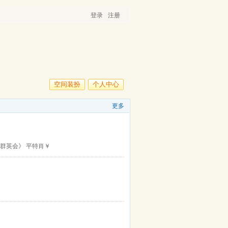
登录
注册
空间装扮
个人中心
更多
王群英会》 平特肖￥