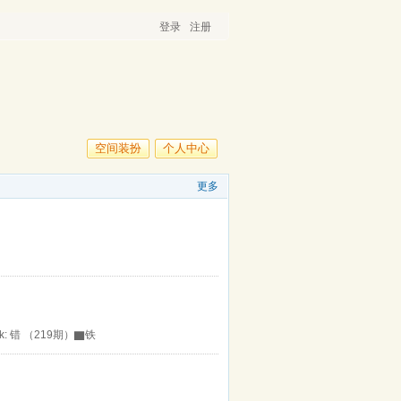
登录
注册
空间装扮
个人中心
更多
 错 （219期）▇铁