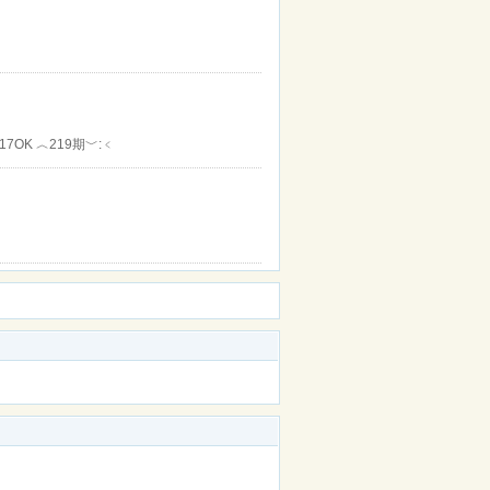
2T虎17OK ︿219期﹀:﹤