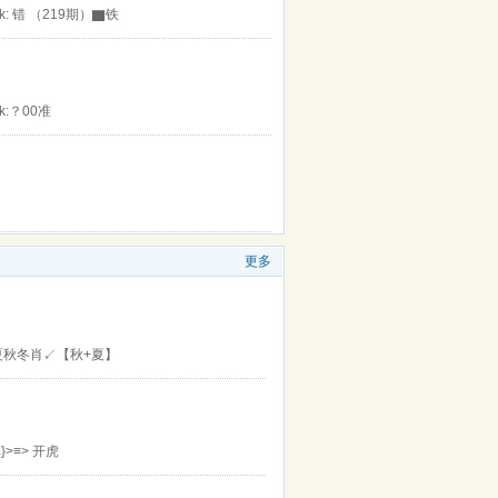
 错 （219期）▇铁
:？00准
更多
春夏秋冬肖↙【秋+夏】
}>≡> 开虎