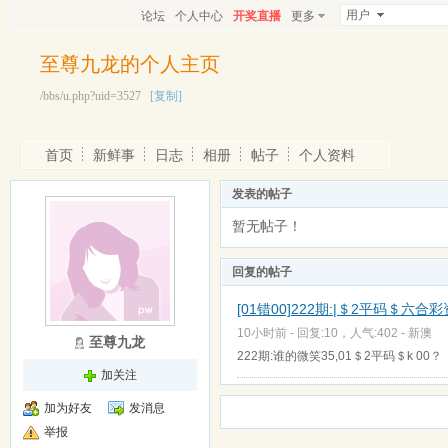
用户
论坛
个人中心
开奖直播
更多
至尊九龙的个人主页
/bbs/u.php?uid=3527
[复制]
首页
新鲜事
日志
相册
帖子
个人资料
发表的帖子
暂无帖子！
回复的帖子
[01错00]222期:|＄2平码＄六合彩
10小时前 - 回复:10，人气:402 -
新澳
至尊九龙
222期:谁的微笑35,01＄2平码＄k 00？
加关注
加为好友
发消息
举报