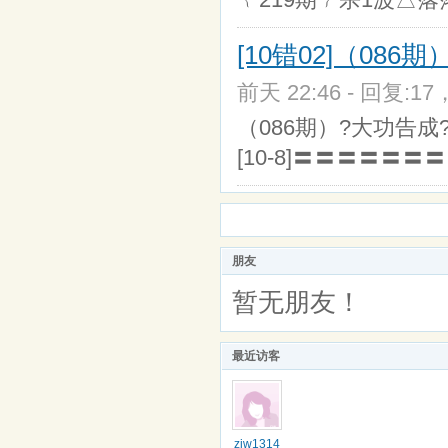
[10错02]（08
前天 22:46 - 回复:17
（086期）?大功告成?
[10-8]〓〓〓〓〓〓〓
朋友
暂无朋友！
最近访客
zjw1314