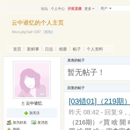
用户
论坛
个人中心
开奖直播
更多
云中谁忆的个人主页
/bbs/u.php?uid=3387
[复制]
首页
新鲜事
日志
相册
帖子
个人资料
发表的帖子
暂无帖子！
回复的帖子
[03错01]（219
云中谁忆
昨天 08:42 - 回复:9，
加关注
（216期）♂買 啥 開
加为好友
发消息
举报