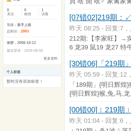
買 啥 開 啥♂ 家禽家
0
0
1
关注
粉丝
访客
[07错02]219
等级：
新手上路
昨天 08:25 - 回复:7，
总积分：
2993
212期:【李家旺】→实力
保密，2006-10-12
6 龙39 鼠19 龙27 特牛
最后登录：2026-08-06
更多资料
[30错06]「21
个人标签
昨天 05:59 - 回复:12
暂时没有添加标签！
「189期」{明日辉煌}猴
{明日辉煌}猴,兔,马,龙,
[00错00]﹛21
昨天 01:04 - 回复:6，
﹛219期﹜杀1波△落落△